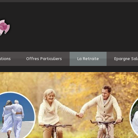
utions
Offres Particuliers
La Retraite
Epargne Sal