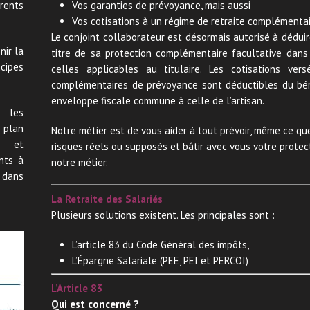
érents
Vos garanties de prévoyance, mais aussi
Vos cotisations à un régime de retraite complémentair
Le conjoint collaborateur est désormais autorisé à déduir
nir la
titre de sa protection complémentaire facultative dans
cipes
celles applicables au titulaire. Les cotisations v
complémentaires de prévoyance sont déductibles du bén
enveloppe fiscale commune à celle de l’artisan.
e les
e plan
Notre métier est de vous aider à tout prévoir, même ce que
e et
risques réels ou supposés et bâtir avec vous votre protect
ents à
notre métier.
e dans
La Retraite des Salariés
Plusieurs solutions existent. Les principales sont :
L’article 83 du Code Général des impôts,
L’Épargne Salariale (PEE, PEI et PERCOI)
L’Article 83
Qui est concerné ?