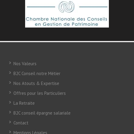
Nos Valeurs
B2C Conseil notre Métier
Nos Atouts & Expertise
Offres pour les Particuliers
La Retraite
B2C conseil épargne salariale
Contact
Mentions Légales