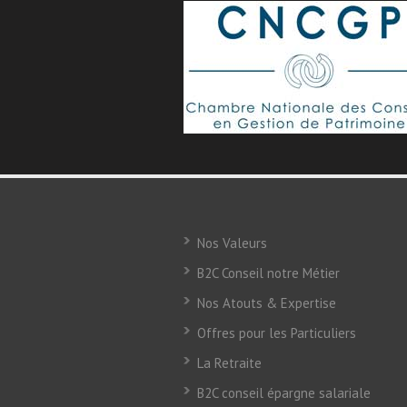
Nos Valeurs
B2C Conseil notre Métier
Nos Atouts & Expertise
Offres pour les Particuliers
La Retraite
B2C conseil épargne salariale