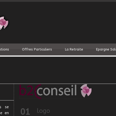
utions
Offres Particuliers
La Retraite
Epargne Sal
ns se
01
logo
se en