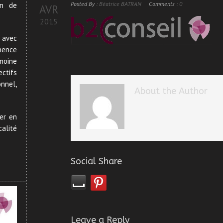
Posted By :
Béatrice BATRAN
Comments :
0
on de
AVR
2015
é avec
nence
imoine
ectifs
nnel,
About the Author
ter en
calité
Social Share
Leave a Reply