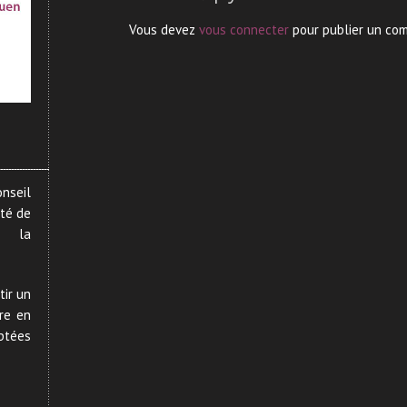
Vous devez
vous connecter
pour publier un co
onseil
rté de
i la
tir un
tre en
ptées